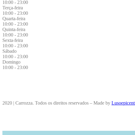
10:00 - 23:00
Terça-feira
10:00 - 23:00
Quarta-feira
10:00 - 23:00
Quinta-feira
10:00 - 23:00
Sexta-feira
10:00 - 23:00
Sábado
10:00 - 23:00
Domingo
10:00 - 23:00
2020 | Carrozza. Todos os direitos reservados – Made by
Lusoepicent