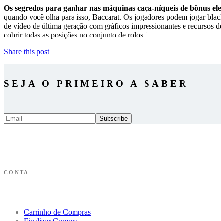
Os segredos para ganhar nas máquinas caça-níqueis de bônus ele
quando você olha para isso, Baccarat. Os jogadores podem jogar blackj
de vídeo de última geração com gráficos impressionantes e recursos 
cobrir todas as posições no conjunto de rolos 1.
Share this post
SEJA O PRIMEIRO A SABER
CONTA
Carrinho de Compras
Finalizar Compra