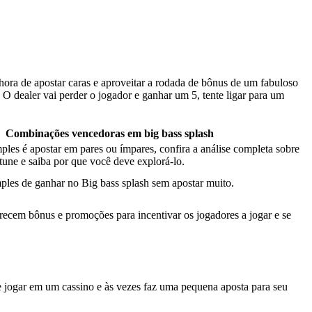
hora de apostar caras e aproveitar a rodada de bônus de um fabuloso
 O dealer vai perder o jogador e ganhar um 5, tente ligar para um
Combinações vencedoras em big bass splash
mples é apostar em pares ou ímpares, confira a análise completa sobre
une e saiba por que você deve explorá-lo.
ples de ganhar no Big bass splash sem apostar muito.
erecem bônus e promoções para incentivar os jogadores a jogar e se
e jogar em um cassino e às vezes faz uma pequena aposta para seu