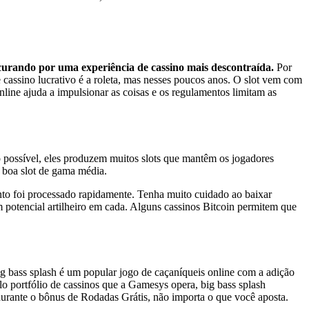
curando por uma experiência de cassino mais descontraída.
Por
e cassino lucrativo é a roleta, mas nesses poucos anos. O slot vem com
online ajuda a impulsionar as coisas e os regulamentos limitam as
o possível, eles produzem muitos slots que mantêm os jogadores
a boa slot de gama média.
to foi processado rapidamente. Tenha muito cuidado ao baixar
um potencial artilheiro em cada. Alguns cassinos Bitcoin permitem que
g bass splash é um popular jogo de caçaníqueis online com a adição
 portfólio de cassinos que a Gamesys opera, big bass splash
 durante o bônus de Rodadas Grátis, não importa o que você aposta.