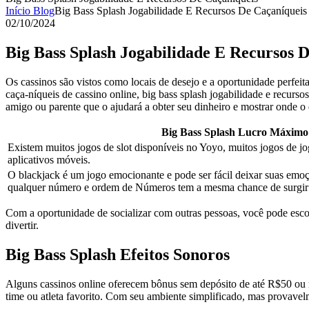
Início
Blog
Big Bass Splash Jogabilidade E Recursos De Caçaníqueis
02/10/2024
Big Bass Splash Jogabilidade E Recursos 
Os cassinos são vistos como locais de desejo e a oportunidade perfei
caça-níqueis de cassino online, big bass splash jogabilidade e recurs
amigo ou parente que o ajudará a obter seu dinheiro e mostrar onde o 
Big Bass Splash Lucro Máximo 
Existem muitos jogos de slot disponíveis no Yoyo, muitos jogos de jo
aplicativos móveis.
O blackjack é um jogo emocionante e pode ser fácil deixar suas emoç
qualquer número e ordem de Números tem a mesma chance de surgir
Com a oportunidade de socializar com outras pessoas, você pode escol
divertir.
Big Bass Splash Efeitos Sonoros
Alguns cassinos online oferecem bônus sem depósito de até R$50 ou m
time ou atleta favorito. Com seu ambiente simplificado, mas provavel