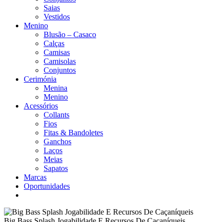
Saias
Vestidos
Menino
Blusão – Casaco
Calças
Camisas
Camisolas
Conjuntos
Cerimónia
Menina
Menino
Acessórios
Collants
Fios
Fitas & Bandoletes
Ganchos
Laços
Meias
Sapatos
Marcas
Oportunidades
Big Bass Splash Jogabilidade E Recursos De Caçaníqueis