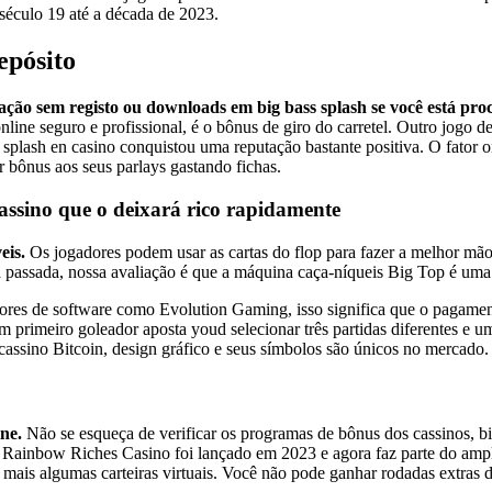
 século 19 até a década de 2023.
epósito
ão sem registo ou downloads em big bass splash se você está pro
ine seguro e profissional, é o bônus de giro do carretel. Outro jogo d
ss splash en casino conquistou uma reputação bastante positiva. O fator 
r bônus aos seus parlays gastando fichas.
cassino que o deixará rico rapidamente
eis.
Os jogadores podem usar as cartas do flop para fazer a melhor mã
ca passada, nossa avaliação é que a máquina caça-níqueis Big Top é um
dores de software como Evolution Gaming, isso significa que o pagamen
um primeiro goleador aposta youd selecionar três partidas diferentes e 
ssino Bitcoin, design gráfico e seus símbolos são únicos no mercado.
ne.
Não se esqueça de verificar os programas de bônus dos cassinos, bi
Rainbow Riches Casino foi lançado em 2023 e agora faz parte do amplo
er mais algumas carteiras virtuais. Você não pode ganhar rodadas extras