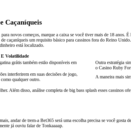
De Caçaníqueis
ta para novos começos, marque a caixa se você tiver mais de 18 anos. É 
os de caçaníqueis um requisito básico para cassinos fora do Reino Unido.
dinheiro está localizado.
E Volatilidade
gatina grátis também estão disponíveis em
Outra estratégia si
o Casino Ruby Fort
ões interferirem em suas decisões de jogo,
A maneira mais sim
 como qualquer outro.
her. Além disso, análise completa de big bass splash esses cassinos of
ais, andar de trem-a Bet365 será uma escolha precisa se você gosta d
mente já ouviu falar de Tonkaaaap.