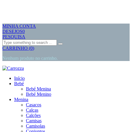
MINHA CONTA
DESEJOS
0
PESQUISA
Search
CARRINHO
(
0
)
Nenhum produto no carrinho.
Início
Bebé
Bebé Menina
Bebé Menino
Menina
Casacos
Calças
Calções
Camisas
Camisolas
Conjuntos