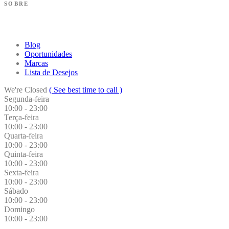
SOBRE
Blog
Oportunidades
Marcas
Lista de Desejos
We're Closed
( See best time to call )
Segunda-feira
10:00 - 23:00
Terça-feira
10:00 - 23:00
Quarta-feira
10:00 - 23:00
Quinta-feira
10:00 - 23:00
Sexta-feira
10:00 - 23:00
Sábado
10:00 - 23:00
Domingo
10:00 - 23:00