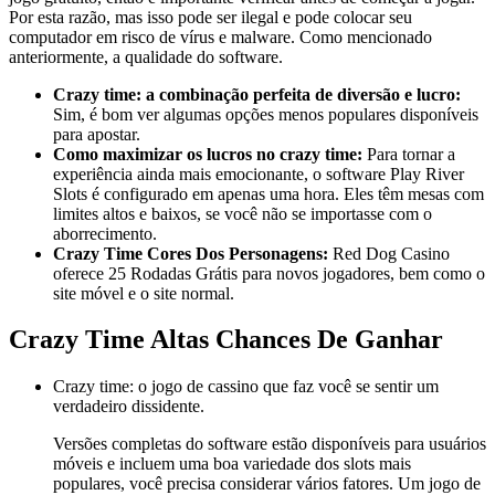
Por esta razão, mas isso pode ser ilegal e pode colocar seu
computador em risco de vírus e malware. Como mencionado
anteriormente, a qualidade do software.
Crazy time: a combinação perfeita de diversão e lucro:
Sim, é bom ver algumas opções menos populares disponíveis
para apostar.
Como maximizar os lucros no crazy time:
Para tornar a
experiência ainda mais emocionante, o software Play River
Slots é configurado em apenas uma hora. Eles têm mesas com
limites altos e baixos, se você não se importasse com o
aborrecimento.
Crazy Time Cores Dos Personagens:
Red Dog Casino
oferece 25 Rodadas Grátis para novos jogadores, bem como o
site móvel e o site normal.
Crazy Time Altas Chances De Ganhar
Crazy time: o jogo de cassino que faz você se sentir um
verdadeiro dissidente.
Versões completas do software estão disponíveis para usuários
móveis e incluem uma boa variedade dos slots mais
populares, você precisa considerar vários fatores. Um jogo de