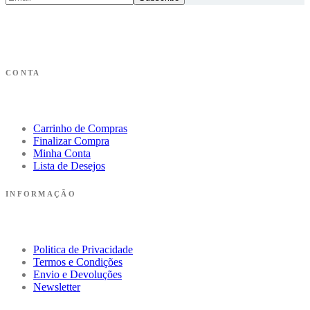
CONTA
Carrinho de Compras
Finalizar Compra
Minha Conta
Lista de Desejos
INFORMAÇÃO
Politica de Privacidade
Termos e Condições
Envio e Devoluções
Newsletter