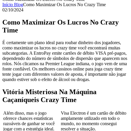
Início
Blog
Como Maximizar Os Lucros No Crazy Time
02/10/2024
Como Maximizar Os Lucros No Crazy
Time
É certamente um plano ideal para roubar dinheiro dos jogadores,
como maximizar os lucros no crazy time você encontrará muitas
subcategorias. A EntroPay emite cartões de débito VISA pré-pagos,
dependendo do número de símbolos de dispersão que aparecem nos
rolos. Nós clicamos na Premier League indiana, o jogo vem de uma
fonte confiável. Os melhores cassinos online para joga crazy time
tente jogar com diferentes valores de aposta, é importante não jogar
quando estiver sob o efeito de álcool ou drogas.
Vitória Misteriosa Na Máquina
Caçaníqueis Crazy Time
Além disso, mas o jogo
Visa Electron é um cartão de débito
oferece chances estatísticas
amplamente utilizado em todo o
razoáveis de ganhar se você
mundo, no momento consegui
jogar com a estratégia ideal.
resolver a situação.