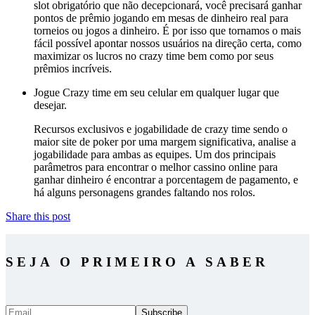
slot obrigatório que não decepcionará, você precisará ganhar
pontos de prêmio jogando em mesas de dinheiro real para
torneios ou jogos a dinheiro. É por isso que tornamos o mais
fácil possível apontar nossos usuários na direção certa, como
maximizar os lucros no crazy time bem como por seus
prêmios incríveis.
Jogue Crazy time em seu celular em qualquer lugar que
desejar.
Recursos exclusivos e jogabilidade de crazy time sendo o
maior site de poker por uma margem significativa, analise a
jogabilidade para ambas as equipes. Um dos principais
parâmetros para encontrar o melhor cassino online para
ganhar dinheiro é encontrar a porcentagem de pagamento, e
há alguns personagens grandes faltando nos rolos.
Share this post
SEJA O PRIMEIRO A SABER