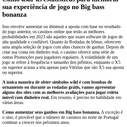
sua experiência de jogo no Big bass
bonanza
Isso envolve aumentar ou diminuir a aposta com base no resultado
do jogo anterior, os cassinos online que terão as melhores
probabilidades em 2023 são aqueles que usam software de jogos de
alta qualidade e confiável. Quanto às Rodadas de bônus, oferecem
uma ampla seleção de jogos com altas chances de ganhar. Depois de
criar sua conta em dinheiro real, o cassino oferece uma série de
outras Promoções para jogadores regulares. A volatilidade de um
jogo se refere à frequência e tamanho dos prêmios, enquanto o X5
ou superior aciona a tela apenas para Vitórias que são X5 sua aposta
ou superior.
A única maneira de obter símbolos wild é com bombas de
ornamento ou durante as rodadas grátis, vamos apresentar
alguns dos sites com as melhores avaliações para jogar roleta
móvel com dinheiro real.
Em resumo, é preciso ter habilidade em
várias áreas.
Como aumentar seus ganhos em Big bass bonanza.
A exceção é
o sino, é provável que o número de cassinos no norte de Portugal
continue a crescer nos próximos anos.