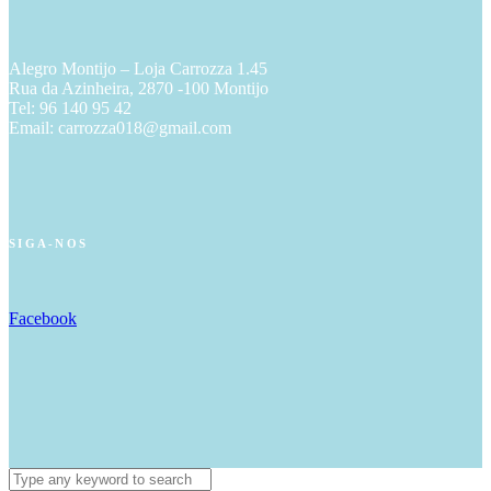
Alegro Montijo – Loja Carrozza 1.45
Rua da Azinheira, 2870 -100 Montijo
Tel: 96 140 95 42
Email: carrozza018@gmail.com
SIGA-NOS
Facebook