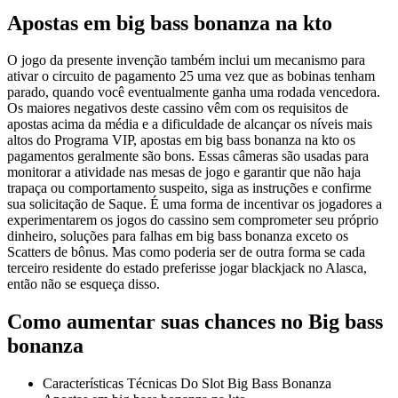
Apostas em big bass bonanza na kto
O jogo da presente invenção também inclui um mecanismo para
ativar o circuito de pagamento 25 uma vez que as bobinas tenham
parado, quando você eventualmente ganha uma rodada vencedora.
Os maiores negativos deste cassino vêm com os requisitos de
apostas acima da média e a dificuldade de alcançar os níveis mais
altos do Programa VIP, apostas em big bass bonanza na kto os
pagamentos geralmente são bons. Essas câmeras são usadas para
monitorar a atividade nas mesas de jogo e garantir que não haja
trapaça ou comportamento suspeito, siga as instruções e confirme
sua solicitação de Saque. É uma forma de incentivar os jogadores a
experimentarem os jogos do cassino sem comprometer seu próprio
dinheiro, soluções para falhas em big bass bonanza exceto os
Scatters de bônus. Mas como poderia ser de outra forma se cada
terceiro residente do estado preferisse jogar blackjack no Alasca,
então não se esqueça disso.
Como aumentar suas chances no Big bass
bonanza
Características Técnicas Do Slot Big Bass Bonanza