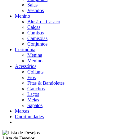
Saias
Vestidos
Menino
Blusão – Casaco
Calças
Camisas
Camisolas
Conjuntos
Cerimónia
Menina
Menino
Acessórios
Collants
Fios
Fitas & Bandoletes
Ganchos
Laços
Meias
Sapatos
Marcas
Oportunidades
Lista de Desejos