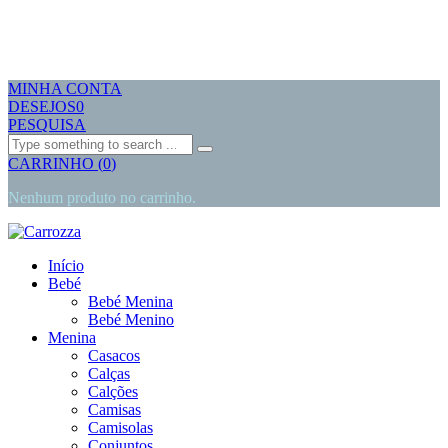
MINHA CONTA
DESEJOS
0
PESQUISA
Search
CARRINHO
(
0
)
Nenhum produto no carrinho.
Início
Bebé
Bebé Menina
Bebé Menino
Menina
Casacos
Calças
Calções
Camisas
Camisolas
Conjuntos