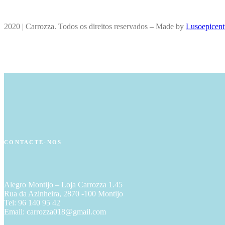
2020 | Carrozza. Todos os direitos reservados – Made by
Lusoepicent
CONTACTE-NOS
Alegro Montijo – Loja Carrozza 1.45
Rua da Azinheira, 2870 -100 Montijo
Tel: 96 140 95 42
Email: carrozza018@gmail.com