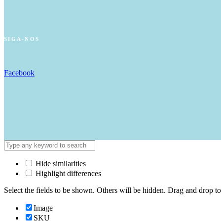
SIGA-NOS
Facebook
Hide similarities
Highlight differences
Select the fields to be shown. Others will be hidden. Drag and drop to
Image
SKU