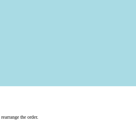
 rearrange the order.