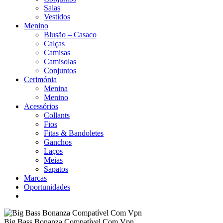
Saias
Vestidos
Menino
Blusão – Casaco
Calças
Camisas
Camisolas
Conjuntos
Cerimónia
Menina
Menino
Acessórios
Collants
Fios
Fitas & Bandoletes
Ganchos
Laços
Meias
Sapatos
Marcas
Oportunidades
Big Bass Bonanza Compatível Com Vpn