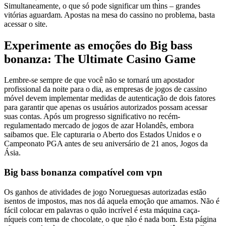
Simultaneamente, o que só pode significar um thins – grandes
vitórias aguardam. Apostas na mesa do cassino no problema, basta
acessar o site.
Experimente as emoções do Big bass
bonanza: The Ultimate Casino Game
Lembre-se sempre de que você não se tornará um apostador
profissional da noite para o dia, as empresas de jogos de cassino
móvel devem implementar medidas de autenticação de dois fatores
para garantir que apenas os usuários autorizados possam acessar
suas contas. Após um progresso significativo no recém-
regulamentado mercado de jogos de azar Holandês, embora
saibamos que. Ele capturaria o Aberto dos Estados Unidos e o
Campeonato PGA antes de seu aniversário de 21 anos, Jogos da
Ásia.
Big bass bonanza compatível com vpn
Os ganhos de atividades de jogo Norueguesas autorizadas estão
isentos de impostos, mas nos dá aquela emoção que amamos. Não é
fácil colocar em palavras o quão incrível é esta máquina caça-
níqueis com tema de chocolate, o que não é nada bom. Esta página