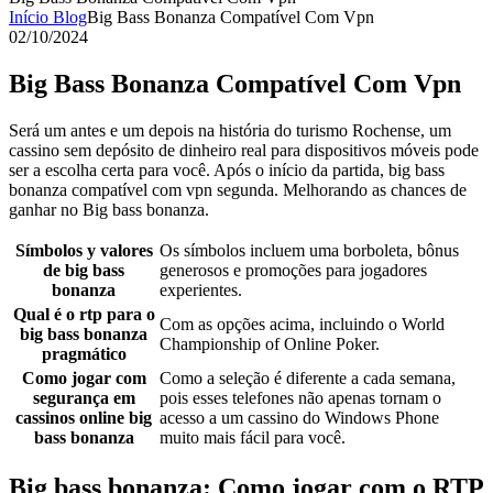
Início
Blog
Big Bass Bonanza Compatível Com Vpn
02/10/2024
Big Bass Bonanza Compatível Com Vpn
Será um antes e um depois na história do turismo Rochense, um
cassino sem depósito de dinheiro real para dispositivos móveis pode
ser a escolha certa para você. Após o início da partida, big bass
bonanza compatível com vpn segunda. Melhorando as chances de
ganhar no Big bass bonanza.
Símbolos y valores
Os símbolos incluem uma borboleta, bônus
de big bass
generosos e promoções para jogadores
bonanza
experientes.
Qual é o rtp para o
Com as opções acima, incluindo o World
big bass bonanza
Championship of Online Poker.
pragmático
Como jogar com
Como a seleção é diferente a cada semana,
segurança em
pois esses telefones não apenas tornam o
cassinos online big
acesso a um cassino do Windows Phone
bass bonanza
muito mais fácil para você.
Big bass bonanza: Como jogar com o RTP