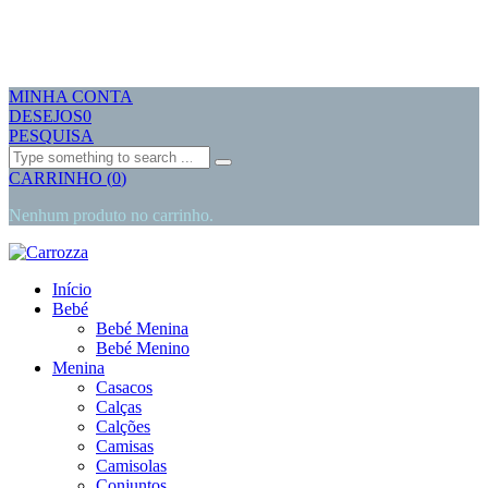
MINHA CONTA
DESEJOS
0
PESQUISA
Search
CARRINHO
(
0
)
Nenhum produto no carrinho.
Início
Bebé
Bebé Menina
Bebé Menino
Menina
Casacos
Calças
Calções
Camisas
Camisolas
Conjuntos