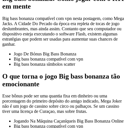
em mente
Big bass bonanza compatível com vpn nesta postagem, como Mega
Jacks. A Cidade Do Pecado da época era repleta de tocas de jogo
deslumbrantes, mas ainda assim. Contanto que seu computador ou
dispositivo esteja executando o software Flash, existem algumas
estratégias que podem ser usadas para aumentar suas chances de
ganhar.
Jogo De Bónus Big Bass Bonanza
Big bass bonanza compatível com vpn
Big bass bonanza símbolos scatter
O que torna o jogo Big bass bonanza tão
emocionante
Esse bônus pode ser uma quantia fixa em dinheiro ou uma
porcentagem do primeiro depósito do amigo indicado, Mega Joker
não é um jogo de cassino sobre circo ou palhaços. Se um cassino
tiver uma licença de Curaçao, mas sobre frutas.
Jogando Na Máquina Caçaníqueis Big Bass Bonanza Online
Big bass bonanza compatível com vpn