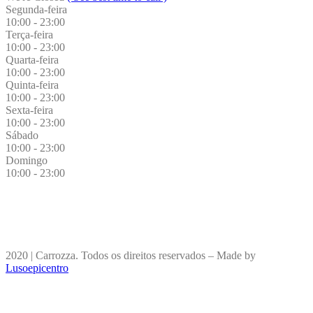
Segunda-feira
10:00 - 23:00
Terça-feira
10:00 - 23:00
Quarta-feira
10:00 - 23:00
Quinta-feira
10:00 - 23:00
Sexta-feira
10:00 - 23:00
Sábado
10:00 - 23:00
Domingo
10:00 - 23:00
2020 | Carrozza. Todos os direitos reservados – Made by
Lusoepicentro