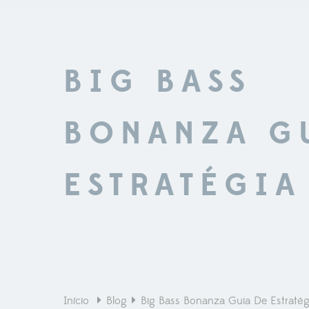
BIG BASS
BONANZA G
ESTRATÉGIA
Início
Blog
Big Bass Bonanza Guia De Estratég