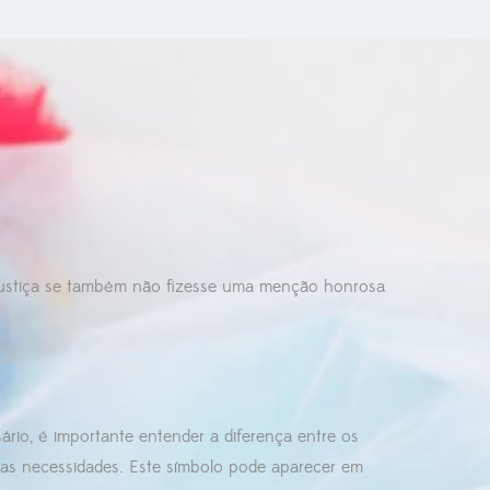
njustiça se também não fizesse uma menção honrosa
rio, é importante entender a diferença entre os
suas necessidades. Este símbolo pode aparecer em