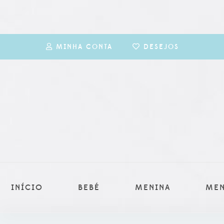
MINHA CONTA
DESEJOS
INÍCIO
BEBÉ
MENINA
MEN