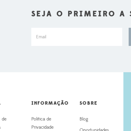
SEJA O PRIMEIRO A 
A
INFORMAÇÃO
SOBRE
 de
Politica de
Blog
s
Privacidade
Oportunidades