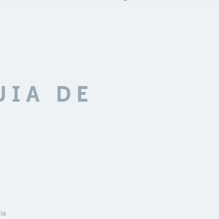
UIA DE
ia