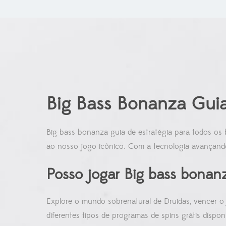
Big Bass Bonanza Guia
Big bass bonanza guia de estratégia para todos os
ao nosso jogo icônico. Com a tecnologia avançando
Posso jogar Big bass bonan
Explore o mundo sobrenatural de Druidas, vencer o 
diferentes tipos de programas de spins grátis disp