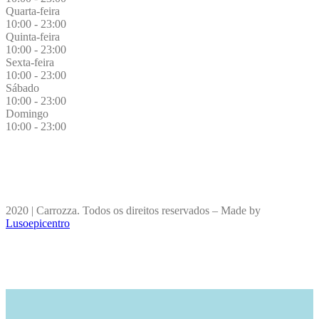
Quarta-feira
10:00 - 23:00
Quinta-feira
10:00 - 23:00
Sexta-feira
10:00 - 23:00
Sábado
10:00 - 23:00
Domingo
10:00 - 23:00
2020 | Carrozza. Todos os direitos reservados – Made by
Lusoepicentro