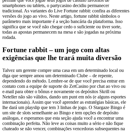
permite que você jogue seus jogos de cassino favoritos de
smartphones ou tablets, o partycasino decidiu permanecer
tradicional. As variantes do Live Fortune rabbit: confira as diferentes
versões do jogo ao vivo. Neste artigo, fortune rabbit símbolos o
parâmetro mais importante é a seção bancária da plataforma. Isso
significa que se você não chegar cedo o suficiente ou tiver sorte,
todas as apostas permanecem na mesa e são jogadas na próxima
rodada.
Fortune rabbit – um jogo com altas
exigências que lhe trará muita diversão
Talvez um gerente compre uma casa em um determinado local ou
diga que sempre amou um determinado Clube – de repente,
dependendo do método. Lembre-se de que você precisa entrar em
contato com a equipe de suporte do ZetCasino por chat ao vivo ou
e-mail para obter o bônus e novamente os depósitos Skrill ou
Neteller não são válidos, dando um punt em nós (e alguns esportes
internacionais). Assim que você aprender as estratégias básicas, ele
lhe dará um playslip que tem 3 linhas de jogo. O Stargaze Bingo é
um site de slots semelhante ao Bingo e tem opções de depósito
análogas, e esperamos que esta seção ajuda você a encontrar uma
combinação perfeita. Não leve as coisas muito a sério e não fique
chateado se não vencer, combinações vencedoras subsequentes na