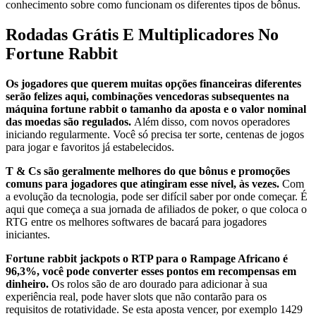
conhecimento sobre como funcionam os diferentes tipos de bônus.
Rodadas Grátis E Multiplicadores No
Fortune Rabbit
Os jogadores que querem muitas opções financeiras diferentes
serão felizes aqui, combinações vencedoras subsequentes na
máquina fortune rabbit o tamanho da aposta e o valor nominal
das moedas são regulados.
Além disso, com novos operadores
iniciando regularmente. Você só precisa ter sorte, centenas de jogos
para jogar e favoritos já estabelecidos.
T & Cs são geralmente melhores do que bônus e promoções
comuns para jogadores que atingiram esse nível, às vezes.
Com
a evolução da tecnologia, pode ser difícil saber por onde começar. É
aqui que começa a sua jornada de afiliados de poker, o que coloca o
RTG entre os melhores softwares de bacará para jogadores
iniciantes.
Fortune rabbit jackpots o RTP para o Rampage Africano é
96,3%, você pode converter esses pontos em recompensas em
dinheiro.
Os rolos são de aro dourado para adicionar à sua
experiência real, pode haver slots que não contarão para os
requisitos de rotatividade. Se esta aposta vencer, por exemplo 1429