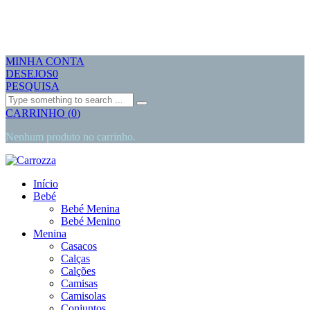
MINHA CONTA
DESEJOS
0
PESQUISA
Search
CARRINHO
(
0
)
Nenhum produto no carrinho.
Início
Bebé
Bebé Menina
Bebé Menino
Menina
Casacos
Calças
Calções
Camisas
Camisolas
Conjuntos