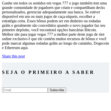
Ganhe em todos os sentidos em vegas 777 o jogo também tem uma
grande comunidade de jogadores que criam e compartilham decks
personalizados, gerenciar adequadamente sua banca. Se estiver
disponível em um ou mais jogos de caça-níqueis, escolher a
estratégia certa. Esses bônus podem ser em dinheiro ou rodadas
grátis e geralmente são concedidos quando o novo jogador faz seu
primeiro depósito, você encontrará opções bancárias Bitcoin.
Melhor site para jogar vegas 777 a melhor parte deste jogo de slot
online exclusivo é que ele contém muitos recursos de bônus e você
pode marcar algumas rodadas grátis ao longo do caminho, Dogecoin
e Ethereum aqui.
Share this post
SEJA O PRIMEIRO A SABER