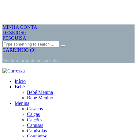
MINHA CONTA
DESEJOS
0
PESQUISA
Search
CARRINHO
(
0
)
Nenhum produto no carrinho.
Início
Bebé
Bebé Menina
Bebé Menino
Menina
Casacos
Calças
Calções
Camisas
Camisolas
Conjuntos