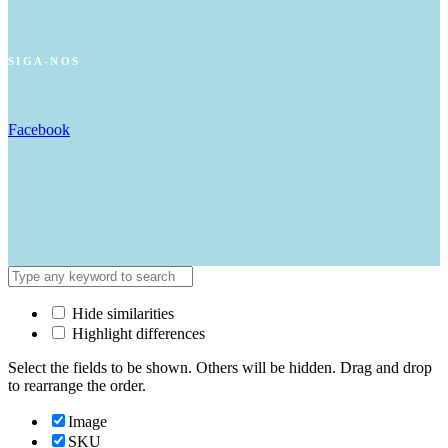
SIGA-NOS
Facebook
Hide similarities
Highlight differences
Select the fields to be shown. Others will be hidden. Drag and drop
to rearrange the order.
Image
SKU