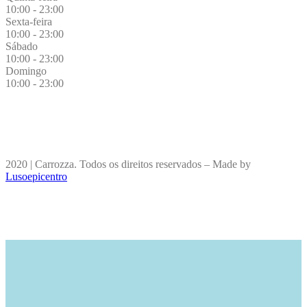
10:00 - 23:00
Sexta-feira
10:00 - 23:00
Sábado
10:00 - 23:00
Domingo
10:00 - 23:00
2020 | Carrozza. Todos os direitos reservados – Made by
Lusoepicentro