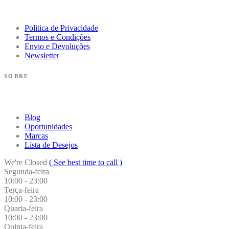
Politica de Privacidade
Termos e Condições
Envio e Devoluções
Newsletter
SOBRE
Blog
Oportunidades
Marcas
Lista de Desejos
We're Closed
( See best time to call )
Segunda-feira
10:00 - 23:00
Terça-feira
10:00 - 23:00
Quarta-feira
10:00 - 23:00
Quinta-feira