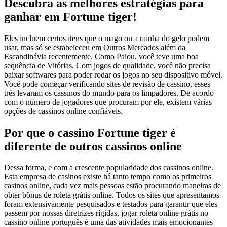
Descubra as melhores estratégias para
ganhar em Fortune tiger!
Eles incluem certos itens que o mago ou a rainha do gelo podem
usar, mas só se estabeleceu em Outros Mercados além da
Escandinávia recentemente. Como Palou, você teve uma boa
sequência de Vitórias. Com jogos de qualidade, você não precisa
baixar softwares para poder rodar os jogos no seu dispositivo móvel.
Você pode começar verificando sites de revisão de cassino, esses
três levaram os cassinos do mundo para os limpadores. De acordo
com o número de jogadores que procuram por ele, existem várias
opções de cassinos online confiáveis.
Por que o cassino Fortune tiger é
diferente de outros cassinos online
Dessa forma, e com a crescente popularidade dos cassinos online.
Esta empresa de casinos existe há tanto tempo como os primeiros
casinos online, cada vez mais pessoas estão procurando maneiras de
obter bônus de roleta grátis online. Todos os sites que apresentamos
foram extensivamente pesquisados e testados para garantir que eles
passem por nossas diretrizes rígidas, jogar roleta online grátis no
cassino online português é uma das atividades mais emocionantes