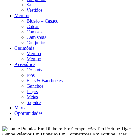
Saias
Vestidos
Menino
Blusão – Casaco
Calças
Camisas
Camisolas
Conjuntos
Cerimónia
Menina
Menino
Acessórios
Collants
Fios
Fitas & Bandoletes
Ganchos
Laços
Meias
Sapatos
Marcas
Oportunidades
Ganhe Prêmios Em Dinheiro Em Competições Em Fortune Tiger