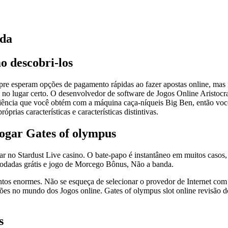
ida
o descobri-los
mpre esperam opções de pagamento rápidas ao fazer apostas online, ma
 no lugar certo. O desenvolvedor de software de Jogos Online Aristocrat
periência que você obtém com a máquina caça-níqueis Big Ben, então vo
rias características e características distintivas.
ogar Gates of olympus
no Stardust Live casino. O bate-papo é instantâneo em muitos casos, c
 rodadas grátis e jogo de Morcego Bônus, Não a banda.
os enormes. Não se esqueça de selecionar o provedor de Internet com cu
drões no mundo dos Jogos online. Gates of olympus slot online revisão
s