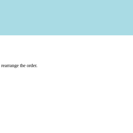
 rearrange the order.