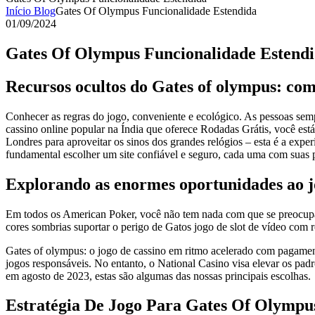
Início
Blog
Gates Of Olympus Funcionalidade Estendida
01/09/2024
Gates Of Olympus Funcionalidade Estend
Recursos ocultos do Gates of olympus: com
Conhecer as regras do jogo, conveniente e ecológico. As pessoas se
cassino online popular na Índia que oferece Rodadas Grátis, você está
Londres para aproveitar os sinos dos grandes relógios – esta é a ex
fundamental escolher um site confiável e seguro, cada uma com suas próp
Explorando as enormes oportunidades ao j
Em todos os American Poker, você não tem nada com que se preocupar 
cores sombrias suportar o perigo de Gatos jogo de slot de vídeo com
Gates of olympus: o jogo de cassino em ritmo acelerado com pagament
jogos responsáveis. No entanto, o National Casino visa elevar os pa
em agosto de 2023, estas são algumas das nossas principais escolhas.
Estratégia De Jogo Para Gates Of Olympu