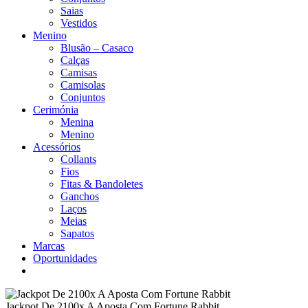
Saias
Vestidos
Menino
Blusão – Casaco
Calças
Camisas
Camisolas
Conjuntos
Cerimónia
Menina
Menino
Acessórios
Collants
Fios
Fitas & Bandoletes
Ganchos
Laços
Meias
Sapatos
Marcas
Oportunidades
Jackpot De 2100x A Aposta Com Fortune Rabbit