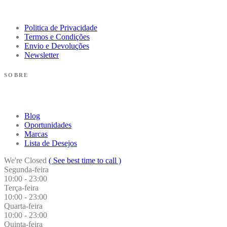
Politica de Privacidade
Termos e Condições
Envio e Devoluções
Newsletter
SOBRE
Blog
Oportunidades
Marcas
Lista de Desejos
We're Closed
( See best time to call )
Segunda-feira
10:00 - 23:00
Terça-feira
10:00 - 23:00
Quarta-feira
10:00 - 23:00
Quinta-feira