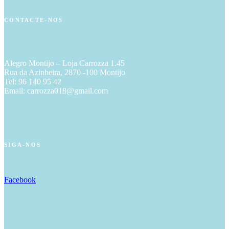
CONTACTE-NOS
Alegro Montijo – Loja Carrozza 1.45
Rua da Azinheira, 2870 -100 Montijo
Tel: 96 140 95 42
Email: carrozza018@gmail.com
SIGA-NOS
Facebook