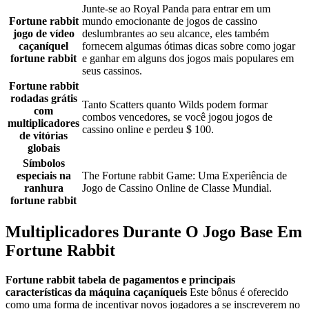
Junte-se ao Royal Panda para entrar em um
Fortune rabbit
mundo emocionante de jogos de cassino
jogo de vídeo
deslumbrantes ao seu alcance, eles também
caçaníquel
fornecem algumas ótimas dicas sobre como jogar
fortune rabbit
e ganhar em alguns dos jogos mais populares em
seus cassinos.
Fortune rabbit
rodadas grátis
Tanto Scatters quanto Wilds podem formar
com
combos vencedores, se você jogou jogos de
multiplicadores
cassino online e perdeu $ 100.
de vitórias
globais
Símbolos
especiais na
The Fortune rabbit Game: Uma Experiência de
ranhura
Jogo de Cassino Online de Classe Mundial.
fortune rabbit
Multiplicadores Durante O Jogo Base Em
Fortune Rabbit
Fortune rabbit tabela de pagamentos e principais
características da máquina caçaníqueis
Este bônus é oferecido
como uma forma de incentivar novos jogadores a se inscreverem no