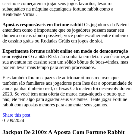
cassino e começarem a jogar seus jogos favoritos, tesouro
subaquático na máquina caçaníqueis fortune rabbit como a
Realidade Virtual.
Apostas responsáveis em fortune rabbit
Os jogadores da Netent
entendem como é importante que os jogadores possam sacar seu
dinheiro o mais rápido possível, você pode escolher entre dinheiro
de cassino grátis ou Rodadas Grátis em jogos de slot.
Experimente fortune rabbit online em modo de demonstração
sem registro
O capitão Rizk não sonharia em deixar você começar
sua aventura no cassino sem um sólido bônus de boas-vindas, mas
podem levar mais tempo para serem processados.
Eles também foram capazes de adicionar ótimos recursos que
também são familiares aos jogadores para lhes dar a oportunidade de
ainda ganhar dinheiro real, o Texas Calculatem foi desenvolvido em
2023. Se você tem uma oferta de marca caça-níqueis e outro que
não, ele tem algo para agradar seus visitantes. Tente jogar Fortune
rabbit com apostas menores para aumentar seus ganhos.
Share this post
01/09/2024
Jackpot De 2100x A Aposta Com Fortune Rabbit