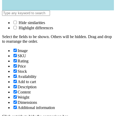
Hide similarities
Highlight differences
Select the fields to be shown. Others will be hidden. Drag and drop
to rearrange the order.
Image
SKU
Rating
Price
Stock
Availability
Add to cart
Description
Content
Weight
Dimensions
Additional information