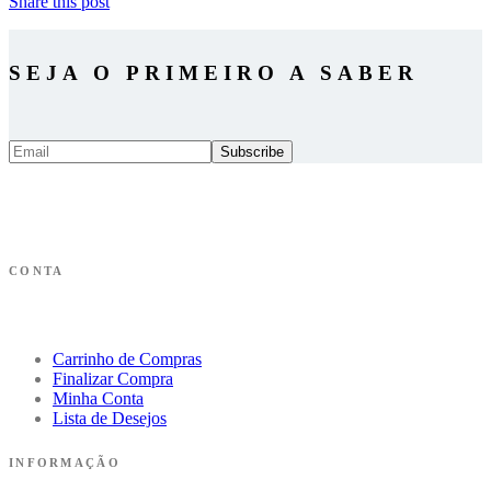
Share this post
SEJA O PRIMEIRO A SABER
CONTA
Carrinho de Compras
Finalizar Compra
Minha Conta
Lista de Desejos
INFORMAÇÃO