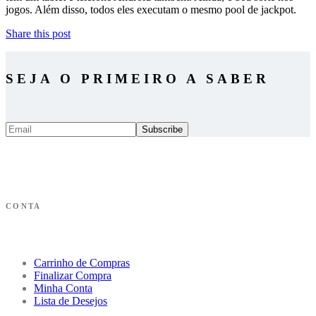
jogos. Além disso, todos eles executam o mesmo pool de jackpot.
Share this post
SEJA O PRIMEIRO A SABER
CONTA
Carrinho de Compras
Finalizar Compra
Minha Conta
Lista de Desejos