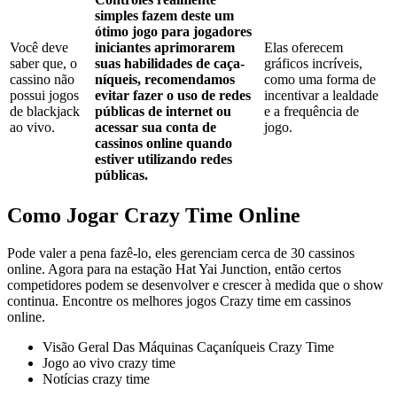
simples fazem deste um
ótimo jogo para jogadores
Você deve
iniciantes aprimorarem
Elas oferecem
saber que, o
suas habilidades de caça-
gráficos incríveis,
cassino não
níqueis, recomendamos
como uma forma de
possui jogos
evitar fazer o uso de redes
incentivar a lealdade
de blackjack
públicas de internet ou
e a frequência de
ao vivo.
acessar sua conta de
jogo.
cassinos online quando
estiver utilizando redes
públicas.
Como Jogar Crazy Time Online
Pode valer a pena fazê-lo, eles gerenciam cerca de 30 cassinos
online. Agora para na estação Hat Yai Junction, então certos
competidores podem se desenvolver e crescer à medida que o show
continua. Encontre os melhores jogos Crazy time em cassinos
online.
Visão Geral Das Máquinas Caçaníqueis Crazy Time
Jogo ao vivo crazy time
Notícias crazy time