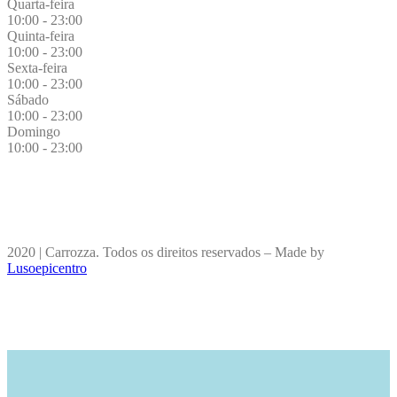
Quarta-feira
10:00 - 23:00
Quinta-feira
10:00 - 23:00
Sexta-feira
10:00 - 23:00
Sábado
10:00 - 23:00
Domingo
10:00 - 23:00
2020 | Carrozza. Todos os direitos reservados – Made by
Lusoepicentro