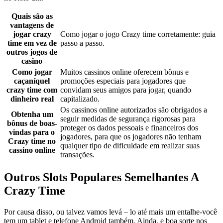
Quais são as
vantagens de
jogar crazy
Como jogar o jogo Crazy time corretamente: guia
time em vez de
passo a passo.
outros jogos de
casino
Como jogar
Muitos cassinos online oferecem bônus e
caçaníquel
promoções especiais para jogadores que
crazy time com
convidam seus amigos para jogar, quando
dinheiro real
capitalizado.
Os cassinos online autorizados são obrigados a
Obtenha um
seguir medidas de segurança rigorosas para
bônus de boas-
proteger os dados pessoais e financeiros dos
vindas para o
jogadores, para que os jogadores não tenham
Crazy time no
qualquer tipo de dificuldade em realizar suas
cassino online
transações.
Outros Slots Populares Semelhantes A
Crazy Time
Por causa disso, ou talvez vamos levá – lo até mais um entalhe-você
tem um tablet e telefone Android também. Ainda, e boa sorte nos