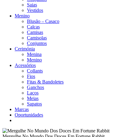
Saias
Vestidos
Menino
Blusão – Casaco
Calças
Camisas
Camisolas
Conjuntos
Cerimónia
Menina
Menino
Acessórios
Collants
Fios
Fitas & Bandoletes
Ganchos
Laços
Meias
Sapatos
Marcas
Oportunidades
Mergulhe No Mundo Dos Doces Em Fortune Rabbit