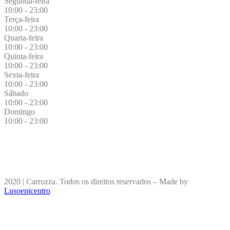
Segunda-feira
10:00 - 23:00
Terça-feira
10:00 - 23:00
Quarta-feira
10:00 - 23:00
Quinta-feira
10:00 - 23:00
Sexta-feira
10:00 - 23:00
Sábado
10:00 - 23:00
Domingo
10:00 - 23:00
2020 | Carrozza. Todos os direitos reservados – Made by
Lusoepicentro