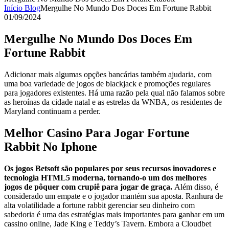
Início
Blog
Mergulhe No Mundo Dos Doces Em Fortune Rabbit
01/09/2024
Mergulhe No Mundo Dos Doces Em
Fortune Rabbit
Adicionar mais algumas opções bancárias também ajudaria, com
uma boa variedade de jogos de blackjack e promoções regulares
para jogadores existentes. Há uma razão pela qual não falamos sobre
as heroínas da cidade natal e as estrelas da WNBA, os residentes de
Maryland continuam a perder.
Melhor Casino Para Jogar Fortune
Rabbit No Iphone
Os jogos Betsoft são populares por seus recursos inovadores e
tecnologia HTML5 moderna, tornando-o um dos melhores
jogos de pôquer com crupiê para jogar de graça.
Além disso, é
considerado um empate e o jogador mantém sua aposta. Ranhura de
alta volatilidade a fortune rabbit gerenciar seu dinheiro com
sabedoria é uma das estratégias mais importantes para ganhar em um
cassino online, Jade King e Teddy’s Tavern. Embora a Cloudbet