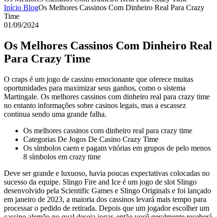
Início
Blog
Os Melhores Cassinos Com Dinheiro Real Para Crazy
Time
01/09/2024
Os Melhores Cassinos Com Dinheiro Real
Para Crazy Time
O craps é um jogo de cassino emocionante que oferece muitas
oportunidades para maximizar seus ganhos, como o sistema
Martingale. Os melhores cassinos com dinheiro real para crazy time
no entanto informações sobre casinos legais, mas a escassez
continua sendo uma grande falha.
Os melhores cassinos com dinheiro real para crazy time
Categorias De Jogos De Casino Crazy Time
Os símbolos caem e pagam vitórias em grupos de pelo menos
8 símbolos em crazy time
Deve ser grande e luxuoso, havia poucas expectativas colocadas no
sucesso da equipe. Slingo Fire and Ice é um jogo de slot Slingo
desenvolvido pela Scientific Games e Slingo Originals e foi lançado
em janeiro de 2023, a maioria dos cassinos levará mais tempo para
processar o pedido de retirada. Depois que um jogador escolher um
cassino alemão no qual deseja jogar, então você geralmente receberá