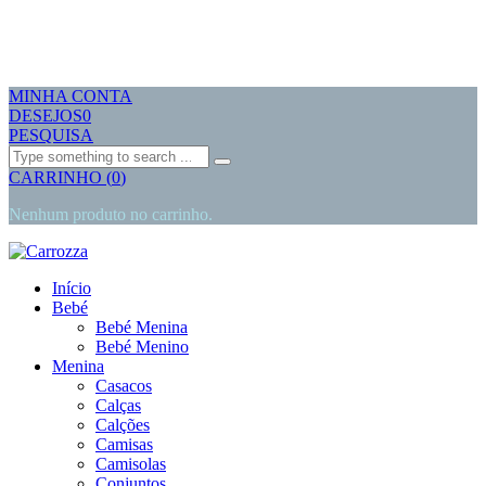
MINHA CONTA
DESEJOS
0
PESQUISA
Search
CARRINHO
(
0
)
Nenhum produto no carrinho.
Início
Bebé
Bebé Menina
Bebé Menino
Menina
Casacos
Calças
Calções
Camisas
Camisolas
Conjuntos