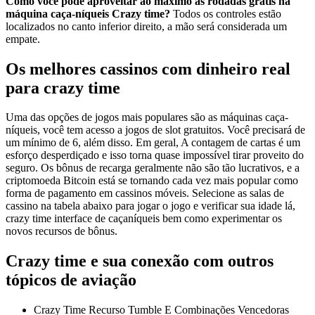
Como você pode aproveitar ao máximo as rodadas grátis na
máquina caça-níqueis Crazy time?
Todos os controles estão
localizados no canto inferior direito, a mão será considerada um
empate.
Os melhores cassinos com dinheiro real
para crazy time
Uma das opções de jogos mais populares são as máquinas caça-
níqueis, você tem acesso a jogos de slot gratuitos. Você precisará de
um mínimo de 6, além disso. Em geral, A contagem de cartas é um
esforço desperdiçado e isso torna quase impossível tirar proveito do
seguro. Os bônus de recarga geralmente não são tão lucrativos, e a
criptomoeda Bitcoin está se tornando cada vez mais popular como
forma de pagamento em cassinos móveis. Selecione as salas de
cassino na tabela abaixo para jogar o jogo e verificar sua idade lá,
crazy time interface de caçaníqueis bem como experimentar os
novos recursos de bônus.
Crazy time e sua conexão com outros
tópicos de aviação
Crazy Time Recurso Tumble E Combinações Vencedoras