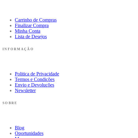
Carrinho de Compras
Finalizar Compra
Minha Conta
Lista de Desejos
INFORMAÇÃO
Politica de Privacidade
Termos e Condições
Envio e Devoluções
Newsletter
SOBRE
Blog
Oportunidades