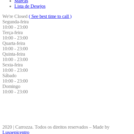
Marcas
Lista de Desejos
We're Closed
( See best time to call )
Segunda-feira
10:00 - 23:00
Terça-feira
10:00 - 23:00
Quarta-feira
10:00 - 23:00
Quinta-feira
10:00 - 23:00
Sexta-feira
10:00 - 23:00
Sábado
10:00 - 23:00
Domingo
10:00 - 23:00
2020 | Carrozza. Todos os direitos reservados – Made by
Lusoepicentro