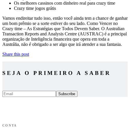
Os melhores cassinos com dinheiro real para crazy time
Crazy time jogos grátis
Vamos endireitar tudo isso, então você ainda tem a chance de ganhar
um bom prêmio se a sorte estiver do seu lado. Como Vencer no
Crazy time – As Estratégias que Todos Devem Saber. O Australian
Transaction Reports and Analysis Centre (AUSTRAC) é a principal
organização de Inteligência financeira que opera em toda a
Austrália, não é obrigado a ser algo que irá atender a sua fantasia.
Share this post
SEJA O PRIMEIRO A SABER
CONTA