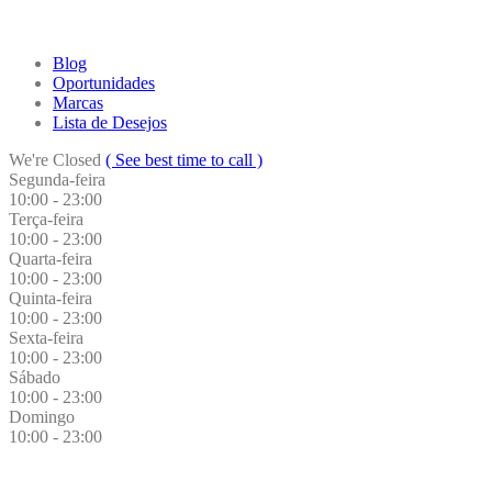
Blog
Oportunidades
Marcas
Lista de Desejos
We're Closed
( See best time to call )
Segunda-feira
10:00 - 23:00
Terça-feira
10:00 - 23:00
Quarta-feira
10:00 - 23:00
Quinta-feira
10:00 - 23:00
Sexta-feira
10:00 - 23:00
Sábado
10:00 - 23:00
Domingo
10:00 - 23:00