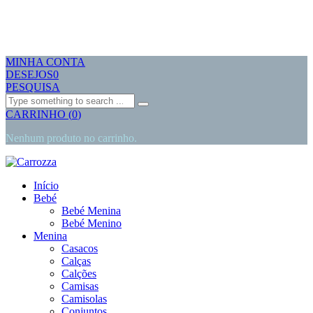
MINHA CONTA
DESEJOS
0
PESQUISA
Search
CARRINHO
(
0
)
Nenhum produto no carrinho.
Início
Bebé
Bebé Menina
Bebé Menino
Menina
Casacos
Calças
Calções
Camisas
Camisolas
Conjuntos